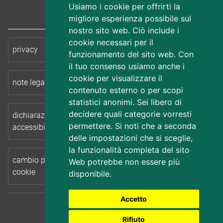
Seguici su Facebook
Seguici su Linkedin
Usiamo i cookie per offrirti la
migliore esperienza possibile sul
nostro sito web. Ciò include i
cookie necessari per il
privacy
cookie
funzionamento del sito web. Con
il tuo consenso usiamo anche i
cookie per visualizzare il
note legali
accessibilità
contenuto esterno o per scopi
statistici anonimi. Sei libero di
decidere quali categorie vorresti
dichiarazione di
mappa del sito
permettere. Si noti che a seconda
accessibilità
delle impostazioni che si sceglie,
la funzionalità completa del sito
cambio preferenze
Web potrebbe non essere più
cookie
disponibile.
Accetto
Insiel
realizzato da
Rifiuto