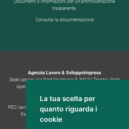
Documenti e informazioni per un’amministrazione
trasparente.
Consulta la documentazione
Agenzia Lavoro & SviluppoImpresa
Sede Legale: Via Sant'Anastasio 3, 34121 Trieste | Sede
operativa: Via San Nicolò 20, 34121 Trieste · tel.
040.3772491 · email:
La tua scelta per
lavoro.sviluppoimpresa@regione.fvg.it
PEC:
lavoro.sviluppoimpresa@certregione.fvg.it
· Codice
quanto riguarda i
fiscale: 90160400322 - P.IVA: 01373960325
cookie