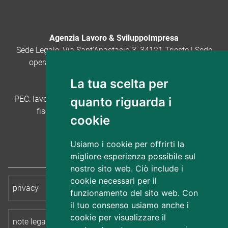
Agenzia Lavoro & SviluppoImpresa
Sede Legale: Via Sant'Anastasio 3, 34121 Trieste | Sede
operativa: Via San Nicolò 20, 34121 Trieste · tel.
040.3772491 · email:
La tua scelta per
lavoro.sviluppoimpresa@regione.fvg.it
PEC:
lavoro.sviluppoimpresa@certregione.fvg.it
· Codice
quanto riguarda i
fiscale: 90160400322 - P.IVA: 01373960325
cookie
Seguici su Facebook
Seguici su Linkedin
Usiamo i cookie per offrirti la
migliore esperienza possibile sul
nostro sito web. Ciò include i
cookie necessari per il
privacy
cookie
funzionamento del sito web. Con
il tuo consenso usiamo anche i
cookie per visualizzare il
note legali
accessibilità