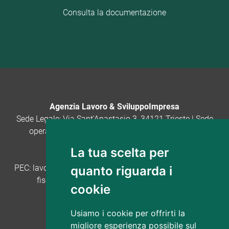
Consulta la documentazione
Agenzia Lavoro & SviluppoImpresa
Sede Legale: Via Sant'Anastasio 3, 34121 Trieste | Sede
operativa: Via San Nicolò 20, 34121 Trieste · tel.
040.3772491 · email:
La tua scelta per
lavoro.sviluppoimpresa@regione.fvg.it
PEC:
lavoro.sviluppoimpresa@certregione.fvg.it
· Codice
quanto riguarda i
fiscale: 90160400322 - P.IVA: 01373960325
cookie
Seguici su Facebook
Seguici su Linkedin
Usiamo i cookie per offrirti la
migliore esperienza possibile sul