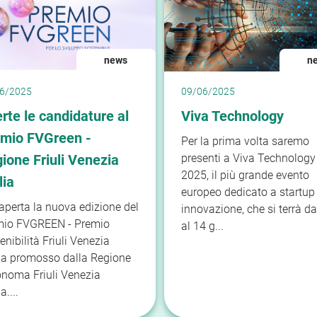
news
n
6/2025
09/06/2025
rte le candidature al
Viva Technology
mio FVGreen -
Per la prima volta saremo
ione Friuli Venezia
presenti a Viva Technology
2025, il più grande evento
lia
europeo dedicato a startup
 aperta la nuova edizione del
innovazione, che si terrà da
mio FVGREEN - Premio
al 14 g...
enibilità Friuli Venezia
ia promosso dalla Regione
noma Friuli Venezia
a....