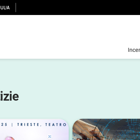
Incen
izie